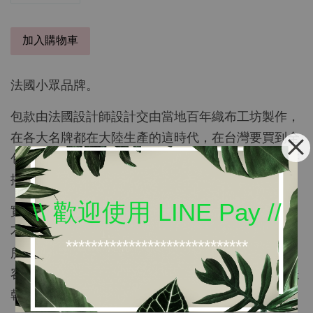
加入購物車
法國小眾品牌。
包款由法國設計師設計交由當地百年織布工坊製作，
在各大名牌都在大陸生產的這時代，在台灣要買到全
包法國製造不容易啊。幾合的藝術風格很耐看，也好
搭。
\\ 歡迎使用 LINE Pay //
實品是緹花面料，只有提把是植鞣皮格，所以很輕。
不像一般帆布包會垂垂沒型，緹花面料是有厚度的，
*****************************
所以背前來會挺。
容量不算小，內有ㄧ個暗袋。不可放洗衣機洗，請送
乾洗。