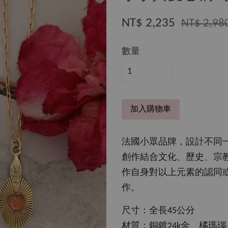
NT$ 2,235
NT$ 2,98
數量
加入購物車
法國小眾品牌，設計不同
創作結合文化、歷史、宗
作自身對以上元素的認同
作。
尺寸：全長45公分
材質：銅鍍24k金、橘瑪瑙