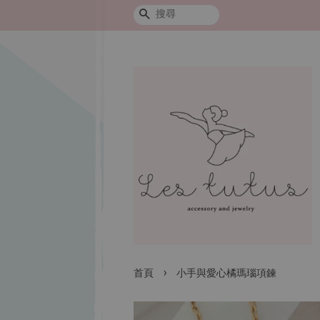
搜尋
›
首頁
小手與愛心橘瑪瑙項鍊