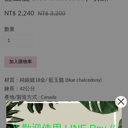
NT$ 2,240
NT$ 3,200
數量
加入購物車
材質：純銀鍍18金/ 藍玉髓 (blue chalcedony)
鍊長：42公分
產地/製造方式 : Canada
分享
Tweet
Pin it
LINE
\\ 歡迎使用 LINE Pay //