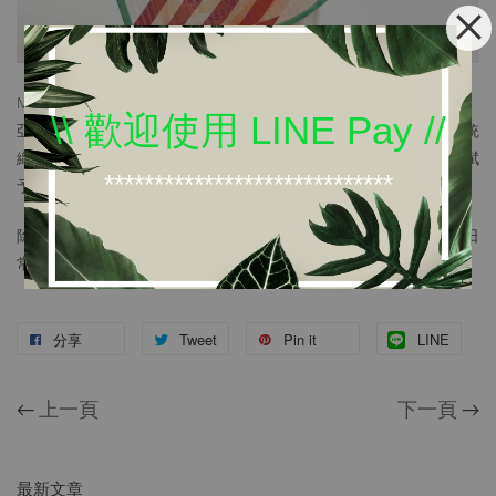
MAPOESIE 成立於2010年，透過設計師Elsa Poux的筆觸，以北歐、
\\ 歡迎使用 LINE Pay //
亞、非文化圖騰、線條、自然、幾何元素，結合印度特有的傳統
織、染、印、刺繡工藝，創作出一系列風格獨特的配件，為穿搭賦
*****************************
予個性品味、視覺亮點。
除了圍巾、絲巾、帽子、包款等配件，近年來亦推出了適合都會日
常的印花服飾系列。
分享
Tweet
Pin it
LINE
←
上一頁
下一頁
→
最新文章